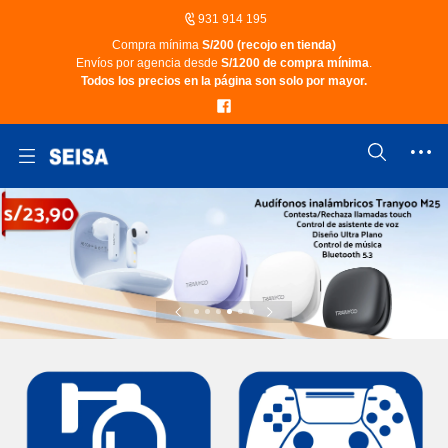
931 914 195
Compra mínima
S/200 (recojo en tienda)
Envíos por agencia desde
S/1200 de compra mínima
.
Todos los precios en la página son solo por mayor.