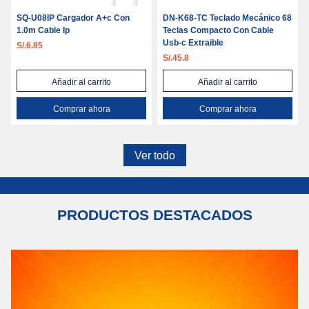
SQ-U08IP Cargador A+c Con
DN-K68-TC Teclado Mecánico 68
1.0m Cable Ip
Teclas Compacto Con Cable
Usb-c Extraible
S/.6.85
S/.45.8
Añadir al carrito
Añadir al carrito
Comprar ahora
Comprar ahora
Ver todo
PRODUCTOS DESTACADOS